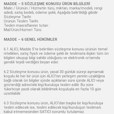
MADDE – 5 SÖZLEŞME KONUSU ÜRÜN BİLGİLERİ
Malın / Ürünün / Hizmetin türü, miktarı, marka/modeli, rengi
adedi, satış bedeli, ödeme şekli, Aşağıda belirtildiği gibidir:
Sözleşme Tarihi:
Ürünün Teslim Tarihi:
Teslim masraflarının tutarı :
Mal/Ürün/Hizmet Türü:
MADDE – 6 GENEL HÜKÜMLER
6.1 ALICI, Madde 5’te belirtilen sözleşme konusu ürünün temel
nitelikleri, satış fiyatı ve ödeme şekli ile teslimata ilişkin tüm ön
bilgileri okuyup bilgi sahibi olduğunu ve elektronik ortamda
gerekli teyidi verdiğini beyan eder.
6.2 Sözleşme konusu ürün, yasal 30 günlük süreyi aşmamak
koşulu ile her bir ürün için ALICI’nın yerleşim yerinin uzaklığına
bağlı olarak ön bilgiler içinde açıklanan süre içinde ALICI veya
gösterdiği adresteki kişi/kuruluşa teslim edilir. Bu süre
tüketiciye yazılı olarak bildirilmek koşuluyla en fazla 10 gün
uzatılabilir.
6.3 Sözleşme konusu ürün, ALICI’dan başka bir kişi/kuruluşa
teslim edilecek ise, teslim edilecek kişi/kuruluşun teslimatı
kabul etmemesinden SATICI sorumlu tutulamaz.