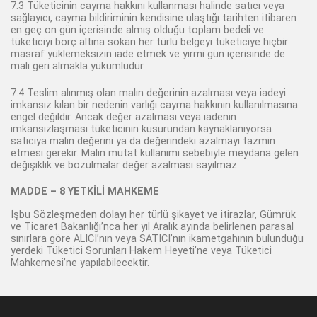
7.3 Tüketicinin cayma hakkını kullanması halinde satıcı veya
sağlayıcı, cayma bildiriminin kendisine ulaştığı tarihten itibaren
en geç on gün içerisinde almış olduğu toplam bedeli ve
tüketiciyi borç altına sokan her türlü belgeyi tüketiciye hiçbir
masraf yüklemeksizin iade etmek ve yirmi gün içerisinde de
malı geri almakla yükümlüdür.
7.4 Teslim alınmış olan malın değerinin azalması veya iadeyi
imkansız kılan bir nedenin varlığı cayma hakkının kullanılmasına
engel değildir. Ancak değer azalması veya iadenin
imkansızlaşması tüketicinin kusurundan kaynaklanıyorsa
satıcıya malın değerini ya da değerindeki azalmayı tazmin
etmesi gerekir. Malın mutat kullanımı sebebiyle meydana gelen
değişiklik ve bozulmalar değer azalması sayılmaz.
MADDE – 8 YETKİLİ MAHKEME
İşbu Sözleşmeden dolayı her türlü şikayet ve itirazlar, Gümrük
ve Ticaret Bakanlığı’nca her yıl Aralık ayında belirlenen parasal
sınırlara göre ALICI’nın veya SATICI’nın ikametgahının bulunduğu
yerdeki Tüketici Sorunları Hakem Heyeti’ne veya Tüketici
Mahkemesi’ne yapılabilecektir.