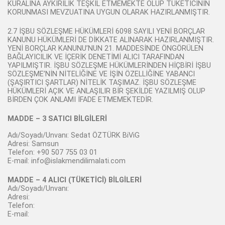
KURALINA AYKIRILIK TEŞKİL ETMEMEKTE OLUP TÜKETİCİNİN
KORUNMASI MEVZUATINA UYGUN OLARAK HAZIRLANMIŞTIR.
2.7 İŞBU SÖZLEŞME HÜKÜMLERİ 6098 SAYILI YENİ BORÇLAR
KANUNU HÜKÜMLERİ DE DİKKATE ALINARAK HAZIRLANMIŞTIR.
YENİ BORÇLAR KANUNU’NUN 21. MADDESİNDE ÖNGÖRÜLEN
BAĞLAYICILIK VE İÇERİK DENETİMİ ALICI TARAFINDAN
YAPILMIŞTIR. İŞBU SÖZLEŞME HÜKÜMLERİNDEN HİÇBİRİ İŞBU
SÖZLEŞME’NİN NİTELİĞİNE VE İŞİN ÖZELLİĞİNE YABANCI
(ŞAŞIRTICI ŞARTLAR) NİTELİK TAŞIMAZ. İŞBU SÖZLEŞME
HÜKÜMLERİ AÇIK VE ANLAŞILIR BİR ŞEKİLDE YAZILMIŞ OLUP
BİRDEN ÇOK ANLAMI İFADE ETMEMEKTEDİR.
MADDE – 3 SATICI BİLGİLERİ
Adı/Soyadı/Unvanı: Sedat ÖZTÜRK BiViG
Adresi: Samsun
Telefon: +90 507 755 03 01
E-mail: info@islakmendilimalati.com
MADDE – 4 ALICI (TÜKETİCİ) BİLGİLERİ
Adı/Soyadı/Unvanı:
Adresi:
Telefon:
E-mail: