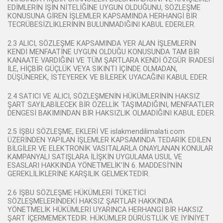
EDİMLERİN İŞİN NİTELİĞİNE UYGUN OLDUĞUNU, SÖZLEŞME
KONUSUNA GİREN İŞLEMLER KAPSAMINDA HERHANGİ BİR
TECRÜBESİZLİKLERİNİN BULUNMADIĞINI KABUL EDERLER.
2.3 ALICI, SÖZLEŞME KAPSAMINDA YER ALAN İŞLEMLERİN
KENDİ MENFAATİNE UYGUN OLDUĞU KONUSUNDA TAM BİR
KANAATE VARDIĞINI VE TÜM ŞARTLARA KENDİ ÖZGÜR İRADESİ
İLE, HİÇBİR GÜÇLÜK VEYA SIKINTI İÇİNDE OLMADAN,
DÜŞÜNEREK, İSTEYEREK VE BİLEREK UYACAĞINI KABUL EDER.
2.4 SATICI VE ALICI, SÖZLEŞMENİN HÜKÜMLERİNİN HAKSIZ
ŞART SAYILABİLECEK BİR ÖZELLİK TAŞIMADIĞINI, MENFAATLER
DENGESİ BAKIMINDAN BİR HAKSIZLIK OLMADIĞINI KABUL EDER.
2.5 İŞBU SÖZLEŞME, EKLERİ VE islakmendilimalati.com
ÜZERİNDEN YAPILAN İŞLEMLER KAPSAMINDA TEDARİK EDİLEN
BİLGİLER VE ELEKTRONİK VASITALARLA ONAYLANAN KONULAR
KAMPANYALI SATIŞLARA İLİŞKİN UYGULAMA USUL VE
ESASLARI HAKKINDA YÖNETMELİK’İN 6. MADDESİ’NİN
GEREKLİLİKLERİNE KARŞILIK GELMEKTEDİR.
2.6 İŞBU SÖZLEŞME HÜKÜMLERİ TÜKETİCİ
SÖZLEŞMELERİNDEKİ HAKSIZ ŞARTLAR HAKKINDA
YÖNETMELİK HÜKÜMLERİ UYARINCA HERHANGİ BİR HAKSIZ
ŞART İÇERMEMEKTEDİR. HÜKÜMLER DÜRÜSTLÜK VE İYİNİYET