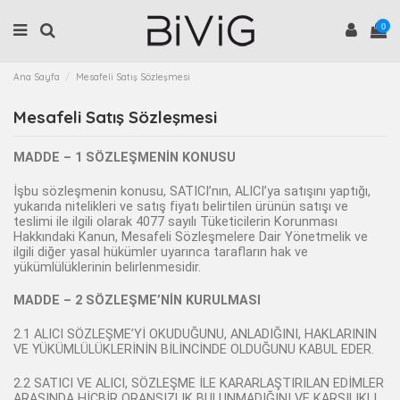
0
Ana Sayfa
Mesafeli Satış Sözleşmesi
Mesafeli Satış Sözleşmesi
MADDE – 1 SÖZLEŞMENİN KONUSU
İşbu sözleşmenin konusu, SATICI’nın, ALICI’ya satışını yaptığı,
yukarıda nitelikleri ve satış fiyatı belirtilen ürünün satışı ve
teslimi ile ilgili olarak 4077 sayılı Tüketicilerin Korunması
Hakkındaki Kanun, Mesafeli Sözleşmelere Dair Yönetmelik ve
ilgili diğer yasal hükümler uyarınca tarafların hak ve
yükümlülüklerinin belirlenmesidir.
MADDE – 2 SÖZLEŞME’NİN KURULMASI
2.1 ALICI SÖZLEŞME’Yİ OKUDUĞUNU, ANLADIĞINI, HAKLARININ
VE YÜKÜMLÜLÜKLERİNİN BİLİNCİNDE OLDUĞUNU KABUL EDER.
2.2 SATICI VE ALICI, SÖZLEŞME İLE KARARLAŞTIRILAN EDİMLER
ARASINDA HİÇBİR ORANSIZLIK BULUNMADIĞINI VE KARŞILIKLI