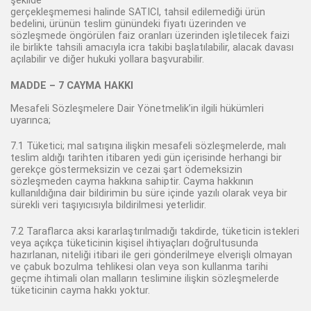
şekilde
gerçekleşmemesi halinde SATICI, tahsil edilemediği ürün
bedelini, ürünün teslim günündeki fiyatı üzerinden ve
sözleşmede öngörülen faiz oranları üzerinden işletilecek faizi
ile birlikte tahsili amacıyla icra takibi başlatılabilir, alacak davası
açılabilir ve diğer hukuki yollara başvurabilir.
MADDE – 7 CAYMA HAKKI
Mesafeli Sözleşmelere Dair Yönetmelik’in ilgili hükümleri
uyarınca;
7.1 Tüketici; mal satışına ilişkin mesafeli sözleşmelerde, malı
teslim aldığı tarihten itibaren yedi gün içerisinde herhangi bir
gerekçe göstermeksizin ve cezai şart ödemeksizin
sözleşmeden cayma hakkına sahiptir. Cayma hakkının
kullanıldığına dair bildirimin bu süre içinde yazılı olarak veya bir
sürekli veri taşıyıcısıyla bildirilmesi yeterlidir.
7.2 Taraflarca aksi kararlaştırılmadığı takdirde, tüketicin istekleri
veya açıkça tüketicinin kişisel ihtiyaçları doğrultusunda
hazırlanan, niteliği itibari ile geri gönderilmeye elverişli olmayan
ve çabuk bozulma tehlikesi olan veya son kullanma tarihi
geçme ihtimali olan malların teslimine ilişkin sözleşmelerde
tüketicinin cayma hakkı yoktur.