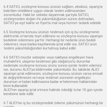
6.4 SATICI, sözleşme konusu ürünün sağlam, eksiksiz, siparişte
belirtilen niteliklere uygun olarak teslim edilmesinden
sorumludur. Haklı bir sebebe dayanmak şartıyla SATICI,
sözleşmeden doğan ifa yükümlülüğünün süresi dolmadan,
SATICI’ya eşit kalite ve fiyatta mal veya hizmet tedarik edebilir.
6.5 Sözleşme konusu ürünün teslimatı için iş bu sözleşmenin
elektronik ortamda teyit edilmesi ve sözleşme konusu siparişin
bedelinin ödenmesi şarttır. Herhangi bir nedenle ürün bedeli
ödenmez veya banka kayıtlarında iptal edilir ise, SATICI ürün
teslimi yükümlülüğünden kurtulmuş kabul edilir.
6.6 SATICI mücbir sebepler veya nakliyeyi engelleyen hava
muhalefeti, ulaşımın kesilmesi gibi olağanüstü durumlar
nedeniyle sözleşme konusu ürünü süresi içinde teslim edemez
ise, durumu ALICI’ya bildirmekle yükümlüdür. Bu takdirde ALICI
siparişin iptal edilmesini, sözleşme konusu ürünün varsa emsali
ile değiştirilmesini ve/veya teslimat süresinin engelleyici
durumun ortadan kalkmasına kadar ertelenmesi haklarından
birini kullanabilir.
ALICI’nın siparişi iptal etmesi halinde ödediği tutar 10 gün içinde
kendisine iade edilir.
6.7 ALICI’nın iş bu sözleşmedeki ödeme yükümünün herhangi bir