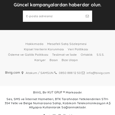
Güncel kampanyalardan haberdar olun.
Hakkımızda
Mesafeli Satış Sözleşmesi
Kişisel Verilerin Korunması
Veri Politikası
Ödeme ve Gizlilik Politikası
Teslimat ve İade
Ortaklık
S.S.S.
Kariyer
Basın
Bize Ulaşın
Bivig.com
Atakum / SAMSUN
0850 888 12 50
info@bivig.com
BiViG, Bir
KUT GRUP ®
Markasıdır.
Ses, SMS ve İnternet Hizmetleri, BTK Tarafından Yetkilendirilen STH-
354 Yetki ve Belge Numarasına Sahip, Kobikom Telekomünikasyon A.Ş
Altyapısı Kullanılarak Sağlanmaktadır.