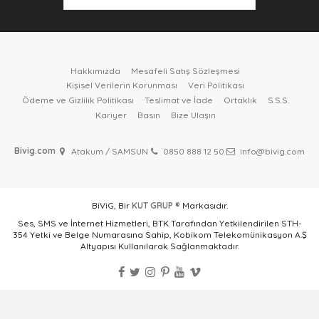
Hakkımızda
Mesafeli Satış Sözleşmesi
Kişisel Verilerin Korunması
Veri Politikası
Ödeme ve Gizlilik Politikası
Teslimat ve İade
Ortaklık
S.S.S.
Kariyer
Basın
Bize Ulaşın
Bivig.com
Atakum / SAMSUN
0850 888 12 50
info@bivig.com
BiViG, Bir
KUT GRUP ®
Markasıdır.
Ses, SMS ve İnternet Hizmetleri, BTK Tarafından Yetkilendirilen STH-
354 Yetki ve Belge Numarasına Sahip, Kobikom Telekomünikasyon A.Ş
Altyapısı Kullanılarak Sağlanmaktadır.