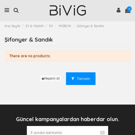
0
Ana Sayfa
EV & YAŞAM
EV
MOBİLYA
Şifonyer & Sandık
Şifonyer & Sandık
There are no products.
Tamam
Hepsini sil
Güncel kampanyalardan haberdar olun.