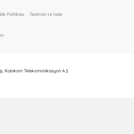
ik Politikası
Teslimat ve İade
om
ahip, Kobikom Telekomünikasyon A.Ş