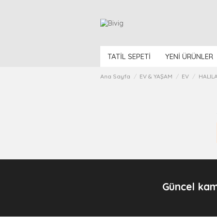
TATİL SEPETİ
YENİ ÜRÜNLER
Ana Sayfa
EV & YAŞAM
EV
HALIL
Güncel kam