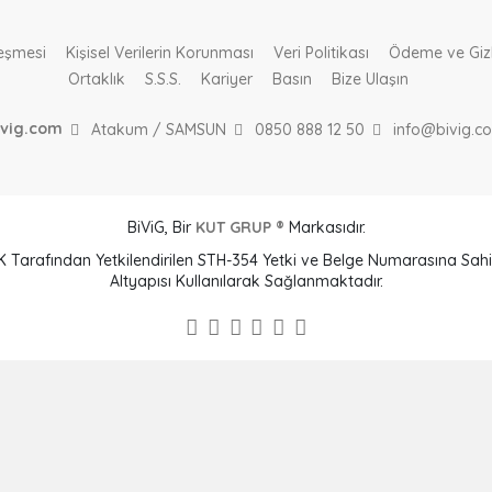
leşmesi
Kişisel Verilerin Korunması
Veri Politikası
Ödeme ve Gizlil
Ortaklık
S.S.S.
Kariyer
Basın
Bize Ulaşın
ivig.com
Atakum / SAMSUN
0850 888 12 50
info@bivig.c
BiViG, Bir
KUT GRUP ®
Markasıdır.
BTK Tarafından Yetkilendirilen STH-354 Yetki ve Belge Numarasına S
Altyapısı Kullanılarak Sağlanmaktadır.