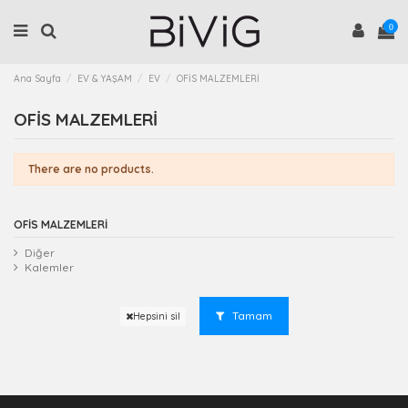
0
Ana Sayfa
EV & YAŞAM
EV
OFİS MALZEMLERİ
OFİS MALZEMLERİ
There are no products.
OFİS MALZEMLERİ
Diğer
Kalemler
Tamam
Hepsini sil