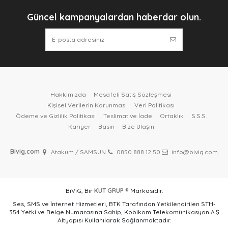
Güncel kampanyalardan haberdar olun.
Hakkımızda
Mesafeli Satış Sözleşmesi
Kişisel Verilerin Korunması
Veri Politikası
Ödeme ve Gizlilik Politikası
Teslimat ve İade
Ortaklık
S.S.S.
Kariyer
Basın
Bize Ulaşın
Bivig.com
Atakum / SAMSUN
0850 888 12 50
info@bivig.com
BiViG, Bir
KUT GRUP ®
Markasıdır.
Ses, SMS ve İnternet Hizmetleri, BTK Tarafından Yetkilendirilen STH-
354 Yetki ve Belge Numarasına Sahip, Kobikom Telekomünikasyon A.Ş
Altyapısı Kullanılarak Sağlanmaktadır.