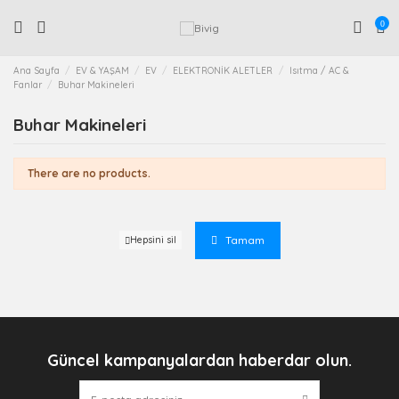
0
Ana Sayfa
EV & YAŞAM
EV
ELEKTRONİK ALETLER
Isıtma / AC &
Fanlar
Buhar Makineleri
Buhar Makineleri
There are no products.
Tamam
Hepsini sil
Güncel kampanyalardan haberdar olun.