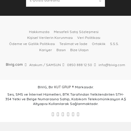
Hakkımızda
Mesafeli Satış Sözleşmesi
Kişisel Verilerin Korunması
Veri Politikası
Ödeme ve Gizlilik Politikası
Teslimat ve İade
Ortaklık
S.S.S.
Kariyer
Basın
Bize Ulaşın
Bivig.com
Atakum / SAMSUN
0850 888 12 50
info@bivig.com
BiViG, Bir
KUT GRUP ®
Markasıdır.
Ses, SMS ve İnternet Hizmetleri, BTK Tarafından Yetkilendirilen STH-
354 Yetki ve Belge Numarasına Sahip, Kobikom Telekomünikasyon A.Ş
Altyapısı Kullanılarak Sağlanmaktadır.