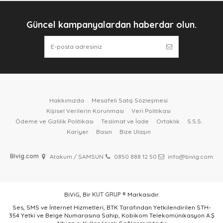
Güncel kampanyalardan haberdar olun.
Hakkımızda
Mesafeli Satış Sözleşmesi
Kişisel Verilerin Korunması
Veri Politikası
Ödeme ve Gizlilik Politikası
Teslimat ve İade
Ortaklık
S.S.S.
Kariyer
Basın
Bize Ulaşın
Bivig.com
Atakum / SAMSUN
0850 888 12 50
info@bivig.com
BiViG, Bir
KUT GRUP ®
Markasıdır.
Ses, SMS ve İnternet Hizmetleri, BTK Tarafından Yetkilendirilen STH-
354 Yetki ve Belge Numarasına Sahip, Kobikom Telekomünikasyon A.Ş