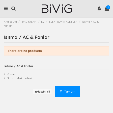
0
Ana Sayfa
EV & YAŞAM
EV
ELEKTRONİK ALETLER
Isıtma / AC &
Fanlar
Isıtma / AC & Fanlar
There are no products.
Isıtma / AC & Fanlar
Klima
Buhar Makineleri
Tamam
Hepsini sil