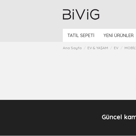
TATİL SEPETİ
YENİ ÜRÜNLER
Ana Sayfa
EV & YAŞAM
EV
MOBİL
Güncel kam