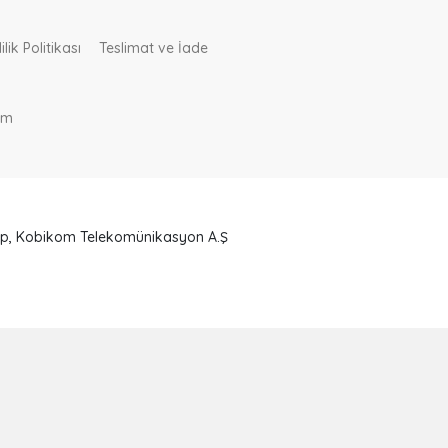
ik Politikası
Teslimat ve İade
om
ahip, Kobikom Telekomünikasyon A.Ş