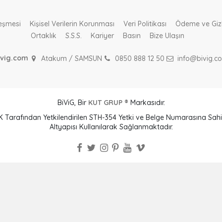
leşmesi
Kişisel Verilerin Korunması
Veri Politikası
Ödeme ve Gizlil
Ortaklık
S.S.S.
Kariyer
Basın
Bize Ulaşın
ivig.com
Atakum / SAMSUN
0850 888 12 50
info@bivig.c
BiViG, Bir
KUT GRUP ®
Markasıdır.
BTK Tarafından Yetkilendirilen STH-354 Yetki ve Belge Numarasına S
Altyapısı Kullanılarak Sağlanmaktadır.